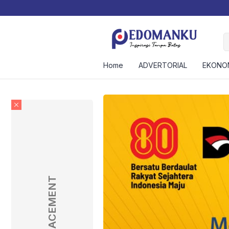
inan BAZNAS Makassar Silaturahmi Ketua Ikatan Pengusaha Wahdah In
Home
ADVERTORIAL
EKONO
AD PLACEMENT